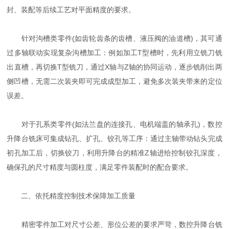
封、装配等后续工艺对平面精度的要求。
针对沟槽类零件(如齿轮齿条的齿槽、液压阀的油道槽)，其可通
过多轴联动实现复杂沟槽加工：例如加工T型槽时，先利用立铣刀铣
出直槽，再切换T型铣刀，通过X轴与Z轴的协同运动，逐步铣削出两
侧凹槽，无需二次装夹即可完成成型加工，避免多次装夹带来的定位
误差。
对于孔系类零件(如法兰盘的连接孔、电机端盖的轴承孔)，数控
升降台铣床可集成钻孔、扩孔、铰孔等工序：通过主轴带动钻头完成
初孔加工后，切换铰刀，利用升降台的精准Z轴进给控制铰孔深度，
确保孔的尺寸精度与圆柱度，满足零件装配时的配合要求。
二、依托精度控制技术保障加工质量
精密零件加工对尺寸公差、形位公差的要求严苛，数控升降台铣