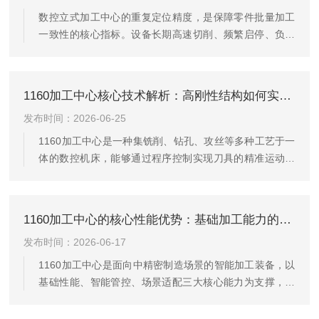
数控立式加工中心的重复定位精度，是保障零件批量加工
一致性的核心指标。设备长期高速切削、频繁启停、负载
冲击后，常出现重复定位偏差故障，表现为同程序、同工
装条件下工件尺寸忽大忽小、孔位偏移、铣削深浅不一，
良品率大幅下降。该故障诱因复杂，多集中在机械间隙、
1160加工中心核心技术解析：高刚性结构如何实现微米级加工精度
传动松动、伺服信号、润滑异常等方面，需遵循先简后
发布时间：2026-06-25
繁、先外后内的原则系统排查，解决精度漂移问题。传动
机构松动与机械间隙超标是最主要诱因。机床X、Y、Z轴
1160加工中心是一种集铣削、钻孔、攻丝等多种工艺于一
长期往复运动，会导致丝杠联轴器紧固螺丝松动、同步带
体的数控机床，能够通过程序控制实现刀具的精准运动，
张力衰减、滑块镶条间隙增大，造...
使得零件在一次装夹内完成多道工序，从而提高生产效率
和加工一致性。在当前制造业格局中，该设备凭借稳定的
性能和较好的性价比，成为许多中型企业的选择。它在提
1160加工中心的核心性能优势：基础加工能力的核心保障
升产线柔性、缩短交货周期方面发挥着重要作用。1160加
发布时间：2026-06-17
工中心的结构特点：1.床身与刚性床身采用高强度铸铁或
焊接结构，内部通过合理的肋板布局抵抗切削力产生的振
1160加工中心是面向中精密制造场景的智能加工装备，以
动和变形。良好的刚性保证了在高速切削时刀具路径的稳
基础性能、智能管控、场景适配三大核心能力为支撑，可
定性，从而提升加工精...
覆盖零部件精密加工、小批量柔性生产等多元制造需求，
为企业提质增效、升级制造能力提供核心设备支撑。一、