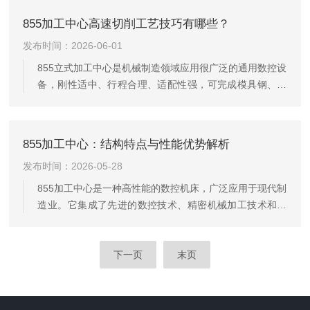
1160加工中心核心性能优势：基础加工能力的核心保障1.
855加工中心高速切削工艺技巧有哪些？
多材质适配能力：可覆盖金属、合金、工程塑料、复合材
发布时间：2026-06-01
料等多种加工材质的切削需求，针对不同材质的硬度、韧
性特征自动匹配对应加工策略，无需人工频繁调整设备参
855立式加工中心是机械制造领域应用很广泛的通用数控设
数，大幅降低特殊材质加工的试错成本。2.高刚性结构设
备，刚性适中、行程合理、适配性强，可完成模具钢、铝
计：整体机身采用一...
合金、不锈钢等材料的铣削、钻孔、开槽加工。随着精密
加工需求提升，传统重切削、低转速的加工模式已难以满
足光洁度与效率要求。合理运用高速切削工艺，能够大幅
855加工中心：结构特点与性能优势解析
提升工件表面质量、减少刀具损耗、缩短加工周期。本文
发布时间：2026-05-28
结合855机床结构特性，分享实用的高速切削工艺技巧。合
理匹配转速与进给参数是高速切削的核心。855加工中心主
855加工中心是一种高性能的数控机床，广泛应用于现代制
轴转速普遍可达8000–12000r/min，高速加工需遵循“高转
造业。它集成了先进的数控技术、精密机械加工技术和自
速...
动化技术，能够高效、精确地完成各种复杂的机械加工任
务。855加工中心的主要特点：1.高精度加工具备高精度的
加工能力，能够满足对零件尺寸精度和表面质量有严格要
下一页
末页
求的加工需求。通过采用先进的数控系统和精密的机械结
构，确保了加工过程的稳定性和准确性。2.多功能性该加
工中心支持多种加工操作，如铣削、钻孔、攻丝等，能够