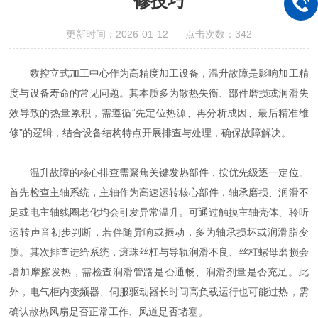
修技巧
更新时间：2026-01-12 点击次数：342
数控立式加工中心作为高精度加工设备，温升故障是影响加工精
度与设备寿命的常见问题。其本质多为散热失衡、部件磨损或润滑失
效导致的热量累积，需遵循“先定位热源、再分析成因、最后精准维
修”的逻辑，结合设备结构特点开展排查与处理，确保故障解决。
温升故障的核心排查需聚焦关键发热部件，按优先级逐一定位。
首先检查主轴系统，主轴作为高速运转核心部件，轴承磨损、润滑不
足或电主轴线圈老化均会引发异常温升。可通过触摸主轴壳体、聆听
运转声音初步判断，若伴随异响或振动，多为轴承损坏或润滑脂变
质。其次排查进给系统，滚珠丝杠与导轨润滑不良、丝杠螺母磨损会
增加摩擦发热，需检查润滑管路是否通畅、润滑剂量是否充足。此
外，电气柜内变频器、伺服驱动器长时间高负载运行也可能过热，需
确认散热风扇是否正常工作、风道是否堵塞。