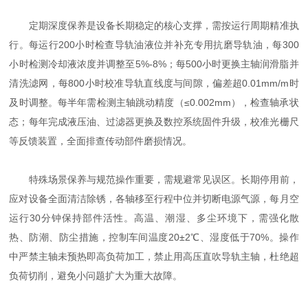
定期深度保养是设备长期稳定的核心支撑，需按运行周期精准执
行。每运行200小时检查导轨油液位并补充专用抗磨导轨油，每300
小时检测冷却液浓度并调整至5%-8%；每500小时更换主轴润滑脂并
清洗滤网，每800小时校准导轨直线度与间隙，偏差超0.01mm/m时
及时调整。每半年需检测主轴跳动精度（≤0.002mm），检查轴承状
态；每年完成液压油、过滤器更换及数控系统固件升级，校准光栅尺
等反馈装置，全面排查传动部件磨损情况。
特殊场景保养与规范操作重要，需规避常见误区。长期停用前，
应对设备全面清洁除锈，各轴移至行程中位并切断电源气源，每月空
运行30分钟保持部件活性。高温、潮湿、多尘环境下，需强化散
热、防潮、防尘措施，控制车间温度20±2℃、湿度低于70%。操作
中严禁主轴未预热即高负荷加工，禁止用高压直吹导轨主轴，杜绝超
负荷切削，避免小问题扩大为重大故障。