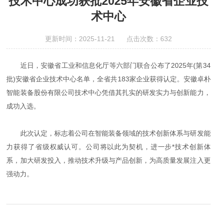
技术中心成功获批2025年安徽省企业技
术中心
更新时间：2025-11-21 点击次数：632
近日，安徽省工业和信息化厅等六部门联合公布了2025年(第34
批)安徽省企业技术中心名单，全省共183家企业获得认定。安徽卓朴
智能装备股份有限公司技术中心凭借其扎实的研发实力与创新能力，
成功入选。
此次认定，标志着公司在智能装备领域的技术创新体系与研发能
力获得了省级权威认可。公司将以此为契机，进一步*技术创新体
系，加大研发投入，推动技术升级与产品创新，为高质量发展注入更
强动力。