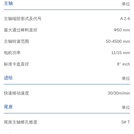
主轴
单位
主轴端部形式及代号
A 2-6
最大通过棒料直径
Φ50 mm
主轴转速范围
50-4500 mm
电机功率
11/15 mm
标准卡盘直径
8'' inch
进给
单位
快速移动速度
30/30m/min
尾座
单位
尾座主轴锥孔锥度
5# T