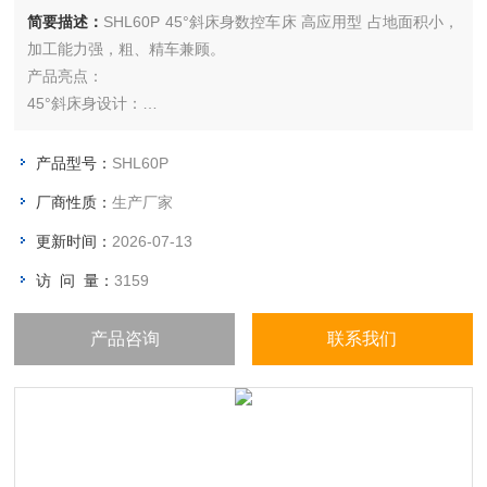
简要描述：
SHL60P 45°斜床身数控车床 高应用型 占地面积小，
加工能力强，粗、精车兼顾。
产品亮点：
45°斜床身设计：
机床采用45°斜角的整体床身，床身材料为HT300。采用树脂砂
工艺铸造，内部筋形布局合理，保障机床整体刚性。
产品型号：
SHL60P
加工精度高：
厂商性质：
生产厂家
通过数控系统精确控制刀具的运动轨迹和切削参数，能够实现高
精度的加工，保证零件的尺寸精度和形状精度。
更新时间：
2026-07-13
访 问 量：
3159
产品咨询
联系我们