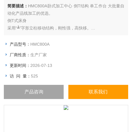
简要描述：
HMC800A卧式加工中心 倒T结构 单工作台 大批量自
动化产品线加工的优选。
倒T式床身
采用“┻"字形立柱移动结构，刚性强，高快移。
机床所有零部件均采用有限元分析设计。
产品型号：
HMC800A
高精密双螺母滚珠丝杠
厂商性质：
生产厂家
保证重切削
确保加工精度
更新时间：
2026-07-13
并延长丝杠寿命
访 问 量：
525
三轴快移：24/24/24m/min
产品咨询
联系我们