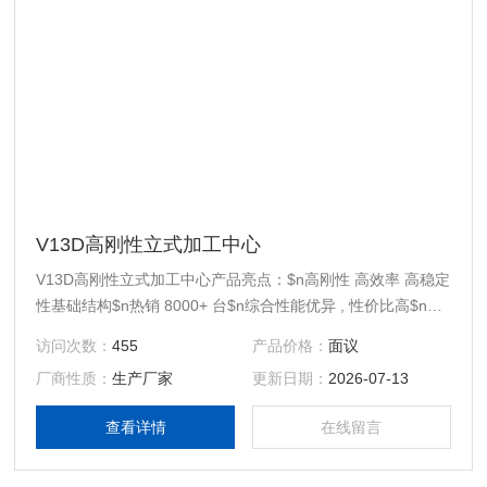
V13D高刚性立式加工中心
V13D高刚性立式加工中心产品亮点：$n高刚性 高效率 高稳定
性基础结构$n热销 8000+ 台$n综合性能优异 , 性价比高$n经
有限元分析后的底座圆弧拱形设计，内部增加加强筋布局，在
访问次数：
455
产品价格：
面议
同等大小机床中具备更好的加工刚性。$n底座采用大跨距底座
厂商性质：
生产厂家
更新日期：
2026-07-13
结构，搭配2条45mm滚柱线轨，为机器提供非常强的承载
力，同时满足重切削时的高刚性需求。
查看详情
在线留言