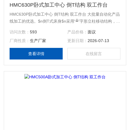
HMC630P卧式加工中心 倒T结构 双工作台
HMC630P卧式加工中心 倒T结构 双工作台 大批量自动化产品
线加工的优选。$n倒T式床身$n采用“┻”字形立柱移动结构，刚
性强，高快移。$n机床所有零部件均采用有限元分析设计。
访问次数：
593
产品价格：
面议
$n$n高精密双螺母滚珠丝杠$n保证重切削$n确保加工精度$n
厂商性质：
生产厂家
更新日期：
2026-07-13
并延长丝杠寿命$n三轴快移：24/24/24m/min
查看详情
在线留言