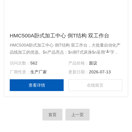
HMC500A卧式加工中心 倒T结构 双工作台
HMC500A卧式加工中心 倒T结构 双工作台，大批量自动化产
品线加工的优选。$n产品亮点：$n倒T式床身$n采用“┻”字形
立柱移动结构，刚性强，高快移。$n机床所有零部件均采用有
访问次数：
562
产品价格：
面议
限元分析设计。$n$n高精密双螺母滚珠丝杠$n保证重切削$n
厂商性质：
生产厂家
更新日期：
2026-07-13
确保加工精度$n并延长丝杠寿命$n三轴快移：
24/24/24m/min$n$n超高刚性、高精度$n低噪音滚柱型线性滑
查看详情
在线留言
轨$n保证机床高稳定性
首页
上一页