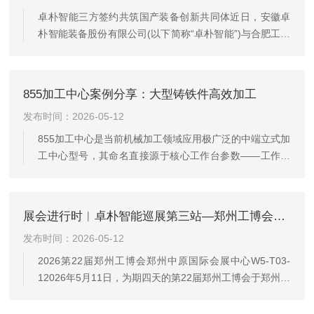
卓朴智能三方签约共筑国产装备创新共同体近日，安徽卓
朴智能装备股份有限公司(以下简称“卓朴智能”)与合肥工业
大学智能制造装备与技术(IMET)研究所、合肥埃迈特智能
科技有限公司三方战略合作签约仪式圆满举行，三方正式
开启产学研深度协同创新新征程。本次合作精准锚定国产
855加工中心案例分享：大型铸铁件高效加工
装备产业发展痛点，聚焦基于智能CAM软件底座的五轴高
发布时间：2026-05-12
速精密加工中心研发及产业化核心项目，凝聚高校科研、
软件技术、装备制造全链条优势，构建“科研赋能—技术攻
855加工中心是当前机械加工领域应用极广泛的中端立式加
坚—产业落地”闭环创新体系，实现强强联合、优势互补、
工中心型号，其命名直接源于核心工作台参数——工作台
资源共享。合...
宽度800mm、长度500mm，兼顾加工范围、设备刚性、
加工效率与采购成本优势，在汽车零部件、模具制造、通
用机械、3C电子等行业的中小批量乃至大批量生产中承担
展会进行时︱卓朴智能巡展第三站—郑州工博会圆满收官
核心加工角色，是国内中小型制造企业升级加工能力的主
发布时间：2026-05-12
力机型之一。855加工中心的硬件设计围绕“精度稳定、效
率优先”的需求打造：床身采用高强度米汉纳铸铁整体铸
2026第22届郑州工博会郑州中原国际会展中心W5-T03-
造，经过二次时效处理消除铸造内应力，内部设置X型、三
12026年5月11日，为期四天的第22届郑州工博会于郑州中
角形复合优化...
原国际会展中心顺利落幕。作为卓朴智能2026全国行业巡
展第三站，本次郑州之行以专业交流链接产业需求，以硬