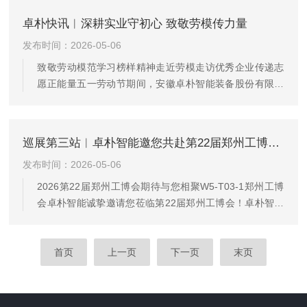
核产品实力收获行业广泛认可，圆满收官。01盛况回顾展
卓朴快讯︱深耕实业守初心 致敬劳模传力量
会现场，卓朴智能聚焦智造升级核心诉求，重磅展出多系
发布时间：2026-05-06
列精密加工设备，同步带来全场景定制化智能制造整体解
决方案。团队凭借深厚的行业积淀与专业素养，为到访客
致敬劳动模范学习榜样精神走近劳模走访优秀企业传递志
户细致讲解产品性能、拆解工艺优势。围绕产能扩容、工
愿正能量五一劳动节期间，安徽卓朴智能装备股份有限公
艺升...
司(以下简称“卓朴智能”)联合黄山市红十字会水上志愿服务
队，共同举办“致敬劳动模范，学习榜样精神，走访优秀企
业，传递志愿正能量”五一主题志愿服务活动，热情接待屯
巡展第三站︱卓朴智能邀您共赴第22届郑州工博会，解锁智造新势能！
溪一中高一15班同学们，以实际行动弘扬劳模精神，彰显
发布时间：2026-05-06
企业与救援队的责任担当。在公司工作人员的有序引导
下，志愿者与同学们走进生产车间，近距离领略智能制造
2026第22届郑州工博会期待与您相聚W5-T03-1郑州工博
的魅力，真切感受一线劳动者严谨务实、精益求精的敬业
会卓朴智能诚挚邀请您莅临第22届郑州工博会！卓朴智能
风采。座谈交流环节，...
全国巡展第三站，我们携多款高精智能加工装备集结参
展。诚邀业界同仁拨冗莅临展会现场，近距离品鉴匠心智
造，共话行业趋势，共谋合作新机，期待与您当面交流、
首页
上一页
下一页
末页
携手共赢！01展品抢先看期待与您相聚SHL60P卧式车削
中心SHB410B双主轴立式加工中心VMC1060B立式加工中
心VMC320U五轴加工中心展会名称：第22届郑州工业技