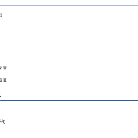
度
速度
速度
寸
约)