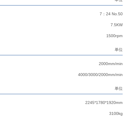
7：24 No.50
7.5KW
1500rpm
单位
2000mm/min
4000/3000/2000mm/min
单位
2245*1780*1920mm
3100kg