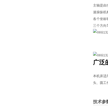
主轴是由功
速操纵机构
各个坐标
三个方向
广泛
本机床适
头、圆工
技术参