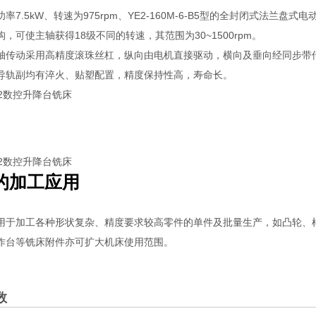
率7.5kW、转速为975rpm、YE2-160M-6-B5型的全封闭式法
，可使主轴获得18级不同的转速，其范围为30~1500rpm。
轴传动采用高精度滚珠丝杠，纵向由电机直接驱动，横向及垂向经同步带
导轨副均有淬火、贴塑配置，精度保持性高，寿命长。
的加工应用
用于加工各种形状复杂、精度要求较高零件的单件及批量生产，如凸轮、
作台等铣床附件亦可扩大机床使用范围。
数