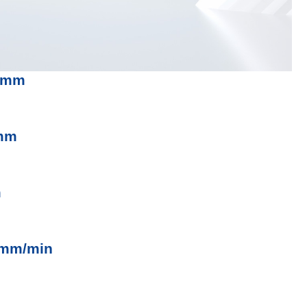
80mm
mm
m
0mm/min