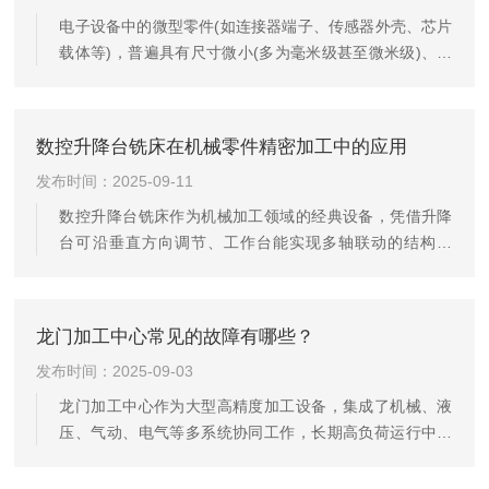
电子设备中的微型零件(如连接器端子、传感器外壳、芯片
载体等)，普遍具有尺寸微小(多为毫米级甚至微米级)、结
构复杂(常含细孔、薄壁、窄槽)、精度要求高(公差需控制
在±0.005mm以内)的特点。高效立式加工中心凭借其高转
速主轴、高精度伺服系统及灵活的刀具切换能力，成为这
数控升降台铣床在机械零件精密加工中的应用
类零件的核心加工设备，但需掌握针对性应用技巧，才能
发布时间：2025-09-11
充分发挥设备优势，保障加工质量与效率。刀具选择与适
配技巧是微型零件加工的基础。电子设备微型零件多采用
数控升降台铣床作为机械加工领域的经典设备，凭借升降
铝合金、钛合金或工程塑料等材料，需搭配专用微型刀...
台可沿垂直方向调节、工作台能实现多轴联动的结构特
性，成为中小尺寸精密零件加工的核心选择。其兼具加工
灵活性与精度稳定性，能适配平面、沟槽、孔系等多种特
征的加工需求，在模具制造、仪器仪表、汽车零部件等行
龙门加工中心常见的故障有哪些？
业中发挥着不可替代的作用。一、适配多类型零件的结构
发布时间：2025-09-03
加工需求数控升降台铣床的核心优势在于“多维度运动协
同”，可针对不同结构的机械零件实现精准加工。对于平面
龙门加工中心作为大型高精度加工设备，集成了机械、液
类零件(如机床工作台面板、仪器底座)，设备通过X、Y轴
压、气动、电气等多系统协同工作，长期高负荷运行中易
带动工作台平稳移动，配合Z...
因部件磨损、参数偏移或环境影响出现故障。梳理其常见
故障类型，可从核心功能系统出发，精准把握故障规律，