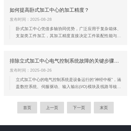
为高效排查与维护奠定基础。一、运动传动系统故障：影
如何提高卧式加工中心的加工精度？
响加工精度与运行稳定性运动传动系统是龙门加工中心实
发布时间：2025-08-28
现精准位移的核心，常见故障集中在导轨、滚珠丝杠与驱
动部件，直接关联加工精度。其一为导轨运行故障，表现
卧式加工中心凭借多轴协同优势，广泛应用于复杂箱体、
为导轨运动卡顿、异响或定位偏差。多因导轨润滑不足(油
支架类工件加工，其加工精度直接决定工件装配性能与使
脂干结或油路堵塞，导致滑块与...
用效果。提高加工精度需围绕“设备状态优化、参数精准匹
配、工艺科学设计、维护长效保障”展开，从源头减少误
差，实现精度稳定提升。一、优化设备基础状态：精度
排除立式加工中心电气控制系统故障的关键步骤与要点
的“硬件保障”卧式加工中心的基础状态是精度的前提，需重
发布时间：2025-08-26
点关注“主轴精度”与“导轨性能”两大核心部件：1.主轴精度
管控：主轴径向跳动、端面圆跳动会直接导致工件加工尺
立式加工中心的电气控制系统是设备运行的“神经中枢”，涵
寸偏差。需定期检查主轴轴承磨损情况，若出现异响或振
盖数控系统、伺服驱动、输入输出(I/O)模块及线路等核心
动，及时更换高精度...
部件，其故障(如系统无响应、伺服报警、动作错乱等)需遵
循严谨的排查逻辑，通过“定位-排查-修复-验证”的步骤逐
步解决，同时兼顾操作安全与系统稳定性。第一步：故障
首页
上一页
下一页
末页
定位——明确故障范围与表现故障定位是排除工作的基
础，需先通过“现象观察+信息收集”缩小故障范围。首先观
察设备故障时的具体表现：若数控系统无显示、无法启