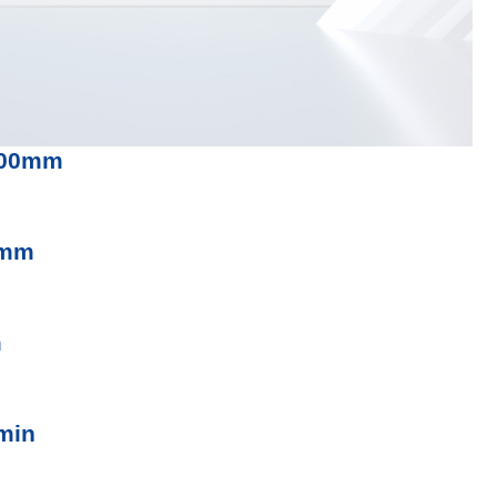
000mm
0mm
m
min