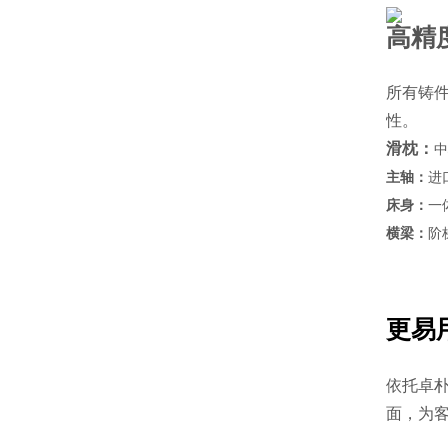
高精
所有铸
性。
滑枕：
中
主轴：
进
床身：
一
横梁：
阶
更易
依托卓
面，为