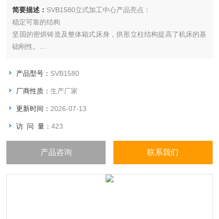
简要描述：
SVB1580立式加工中心产品亮点：
稳定可靠的结构
坚固的密烘铸造及整体箱式床身，拱形立柱结构提高了机床的基
础刚性。
基础件经有限元分析后的截面设计，内部合理分布加强筋位置，
在同等规格产品中具备更高的承载刚性。
产品型号：
SVB1580
三轴传动座及尾端支架采用一体式铸件设计，取消了传统的分
厂商性质：
生产厂家
体、垫片调整机构，大幅提升机床三轴传动的精准性和稳定性。
更新时间：
2026-07-13
访 问 量：
423
产品咨询
联系我们