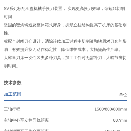
SV系列标配圆盘机械手换刀装置， 实现更高换刀效率，缩短非切削
时间
坚固的密烘铸造及整体箱式床身，拱形立柱结构提高了机床的基础刚
性。
标配全封闭刀仓设计，消除连续加工过程中切削液和铁屑对刀套的影
响，有效提升换刀动作稳定性，降低维护成本，大幅提高生产率。
大容量刀库一次性装夹多种刀具，加工工件时无需补刀，大幅节省切
削时间。
技术参数
加工范围
单位
三轴行程
1500/800/800mm
主轴中心至立柱导轨距离
887mm